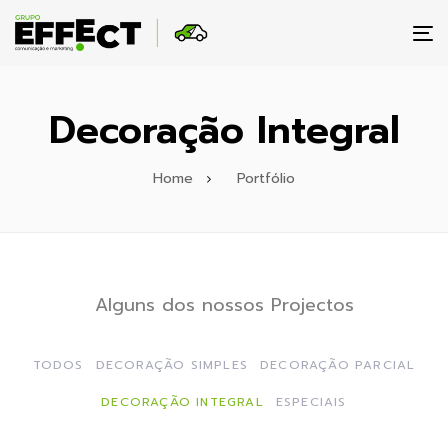
To
na
Decoração Integral
Home
Portfólio
Alguns dos nossos Projectos
TODOS
DECORAÇÃO SIMPLES
DECORAÇÃO PARCIAL
DECORAÇÃO INTEGRAL
ESPECIAIS