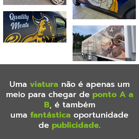
Uma
viatura
não é apenas um
meio para chegar de
ponto A a
B
, é também
uma
fantástica
oportunidade
de
publicidade
.