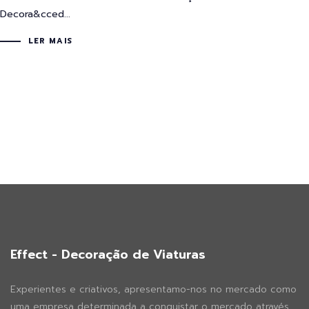
Decora&cced...
LER MAIS
Effect - Decoração de Viaturas
Experientes e criativos, apresentamo-nos no mercado como
uma empresa determinada a conquistar o mercado através