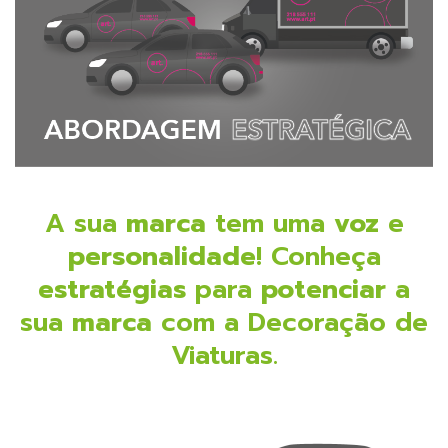
A sua
marca
tem uma
voz
e
personalidade
! Conheça
estratégias
para
potenciar
a
sua
marca
com a Decoração de
Viaturas.