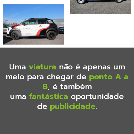
Uma
viatura
não é apenas um
meio para chegar de
ponto A a
B
, é também
uma
fantástica
oportunidade
de
publicidade
.