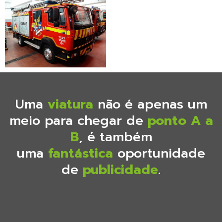
Uma
viatura
não é apenas um
meio para chegar de
ponto A a
B
, é também
uma
fantástica
oportunidade
de
publicidade
.