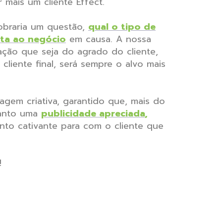
r mais um cliente Effect.
obraria um questão,
qual o tipo de
pta ao negócio
em causa. A nossa
ção que seja do agrado do cliente,
liente final, será sempre o alvo mais
gem criativa, garantido que, mais do
uanto uma
publicidade apreciada
,
to cativante para com o cliente que
o!