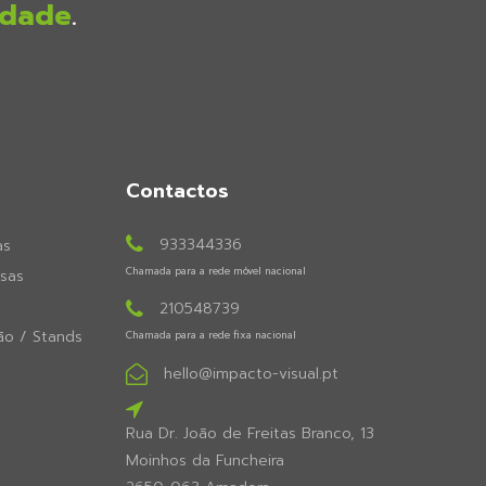
idade
.
Contactos
933344336
as
Chamada para a rede móvel nacional
sas
210548739
ão / Stands
Chamada para a rede fixa nacional
hello@impacto-visual.pt
Rua Dr. João de Freitas Branco, 13
Moinhos da Funcheira