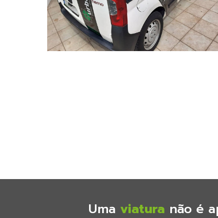
Uma
viatura
não é a