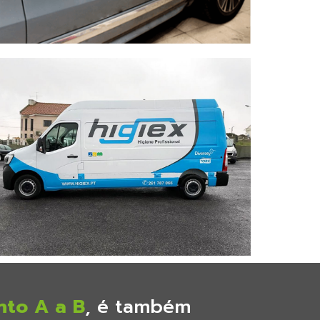
nto A a B
, é também