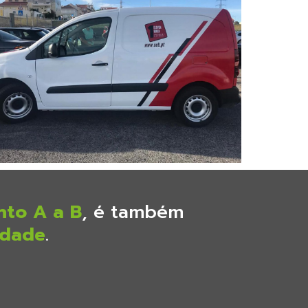
nto A a B
, é também
idade
.